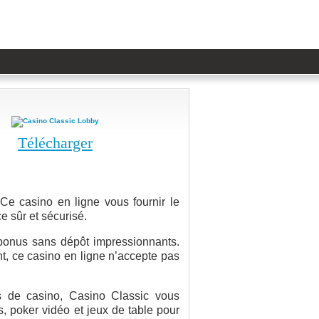
Télécharger
e casino en ligne vous fournir le
e sûr et sécurisé.
bonus sans dépôt impressionnants.
, ce casino en ligne n’accepte pas
s de casino, Casino Classic vous
, poker vidéo et jeux de table pour