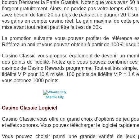
bouton Démarrer la Partie Gratuite. Notez que vous avez 60 
l’argent gratuitement. Alors, ne perdez pas votre temps dès q
avez besoin de faire 20 ou plus de paris et de gagner 20 € sur 
vos gains en compte casino réel. Le gain maximal de cette pr
mise avant tout retrait peut être fait est de 30x.
La promotion suivante vous pouvez profiter de référence e
Référez un ami et vous pouvez obtenir à partir de 100 € jusqu
Casino Classic vous propose également de devenir un mem
des points de fidélité. Notez que vous pouvez combiner ces p
casinos de Casino Rewards programme. Tout est très simple. 
fidélité VIP pour 10 € misés. 100 points de fidélité VIP = 1 € e
vous obtenez 1000 points.
Atlantic City
Casino Classic Logiciel
Casino Classic vous offre un grand choix d’options de jeu pou
et effets sonores. Vous pouvez télécharger le logiciel rapideme
Vous pouvez choisir parmi une grande variété de jeux p