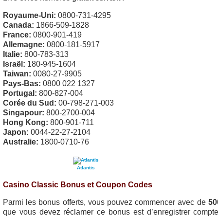
Royaume-Uni:
0800-731-4295
Canada:
1866-509-1828
France:
0800-901-419
Allemagne:
0800-181-5917
Italie:
800-783-313
Israël:
180-945-1604
Taiwan:
0080-27-9905
Pays-Bas:
0800 022 1327
Portugal:
800-827-004
Corée du Sud:
00-798-271-003
Singapour:
800-2700-004
Hong Kong:
800-901-711
Japon:
0044-22-27-2104
Australie:
1800-0710-76
Atlantis
Casino Classic Bonus et Coupon Codes
Parmi les bonus offerts, vous pouvez commencer avec de
50
que vous devez réclamer ce bonus est d’enregistrer compte 