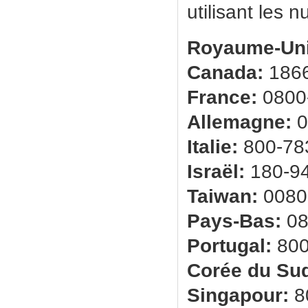
utilisant les 
Royaume-Uni
Canada:
1866
France:
0800
Allemagne:
0
Italie:
800-78
Israël:
180-9
Taiwan:
0080
Pays-Bas:
08
Portugal:
800
Corée du Su
Singapour:
8