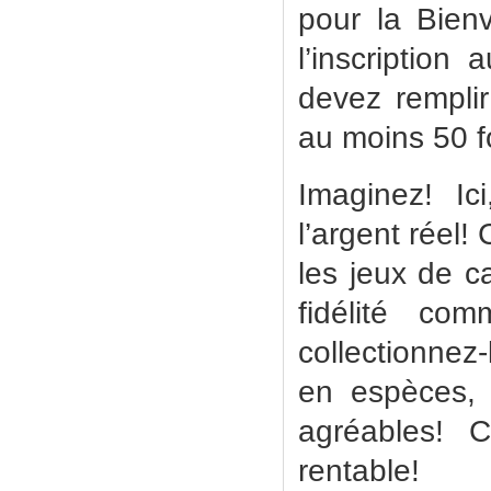
pour la Bien
l’inscription
devez remplir
au moins 50 fo
Imaginez! I
l’argent réel!
les jeux de 
fidélité c
collectionne
en espèces, 
agréables! C
rentable!