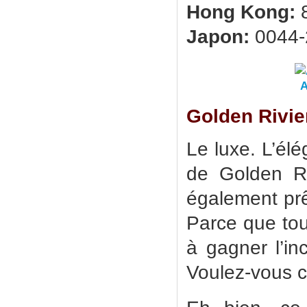
Hong Kong:
8
Japon:
0044-
A
Golden Rivi
Le luxe. L’él
de Golden Riv
également prê
Parce que tou
à gagner l’in
Voulez-vous c