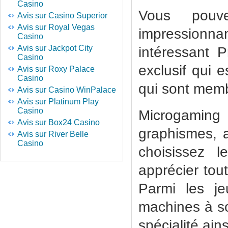
Casino
Vous pou
Avis sur Casino Superior
Avis sur Royal Vegas
impressionna
Casino
Avis sur Jackpot City
intéressant 
Casino
exclusif qui 
Avis sur Roxy Palace
Casino
qui sont mem
Avis sur Casino WinPalace
Avis sur Platinum Play
Casino
Microgaming
Avis sur Box24 Casino
graphismes, a
Avis sur River Belle
Casino
choisissez 
apprécier tout
Parmi les j
machines à so
spécialité ains