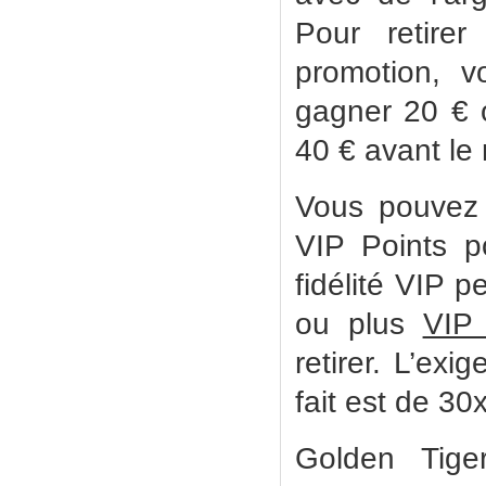
Pour retire
promotion, v
gagner 20 € 
40 € avant le r
Vous pouvez 
VIP Points 
fidélité VIP 
ou plus
VIP 
retirer. L’exi
fait est de 30x
Golden Tige