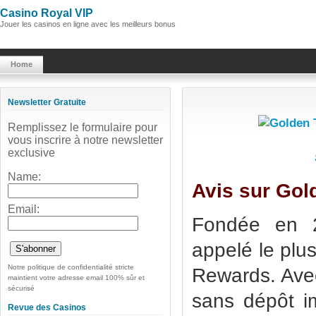
Casino Royal VIP
Jouer les casinos en ligne avec les meilleurs bonus
Home
Newsletter Gratuite
Remplissez le formulaire pour
vous inscrire à notre newsletter
exclusive
Name:
Avis sur Gol
Email:
Fondée en 2
appelé le plu
Notre politique de confidentialité stricte
Rewards. Avec
maintient votre adresse email 100% sûr et
sécurisé
sans dépôt i
Revue des Casinos