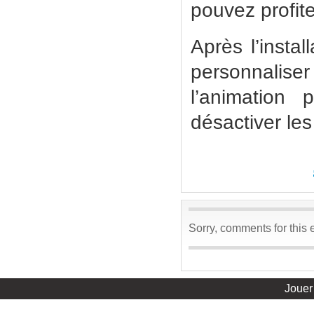
pouvez profit
Après l’insta
personnalis
l’animation
désactiver les
Sorry, comments for this e
Jouer